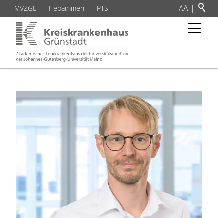
A
A
|
MVZGL
Hebammen
PTS