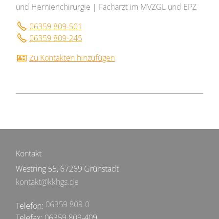
und Hernienchirurgie | Facharzt im MVZGL und EPZ
06359 809-501
06359 809-245
Zu Kontakten hinzufügen
Kontakt
Westring 55, 67269 Grünstadt
kontakt@kkhgs.de
06359 809-0
Telefon:
Telefax: 06359 809-409