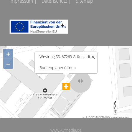
Impressum |
Datenschutz |
Sitemap
+
Westring 55, 67269 Grünstadt
−
Routenplaner öffnen
OpenStreetMap
©
contributors.
www.AVmedia.de