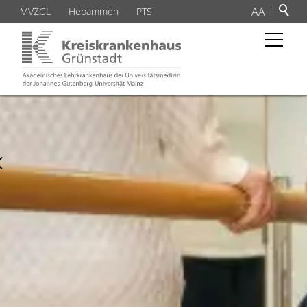
A
A
|
MVZGL
Hebammen
PTS