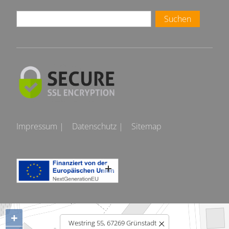
Suchen
Impressum |
Datenschutz |
Sitemap
+
Westring 55, 67269 Grünstadt