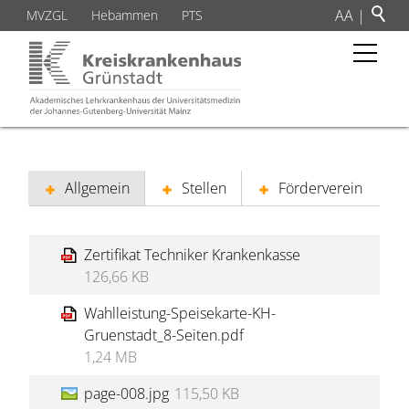
A
A
|
MVZGL
Hebammen
PTS
Allgemein
Stellen
Förderverein
Zertifikat Techniker Krankenkasse
126,66 KB
Wahlleistung-Speisekarte-KH-
Gruenstadt_8-Seiten.pdf
1,24 MB
page-008.jpg
115,50 KB