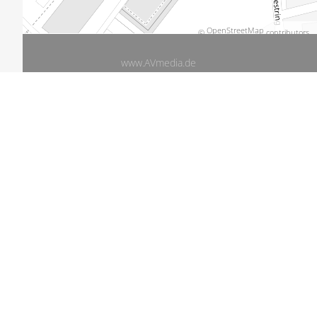
OpenStreetMap
©
contributors.
www.AVmedia.de